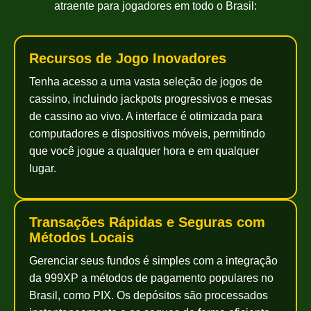
atraente para jogadores em todo o Brasil:
Recursos de Jogo Inovadores
Tenha acesso a uma vasta seleção de jogos de
cassino, incluindo jackpots progressivos e mesas
de cassino ao vivo. A interface é otimizada para
computadores e dispositivos móveis, permitindo
que você jogue a qualquer hora e em qualquer
lugar.
Transações Rápidas e Seguras com
Métodos Locais
Gerenciar seus fundos é simples com a integração
da 999XP a métodos de pagamento populares no
Brasil, como PIX. Os depósitos são processados