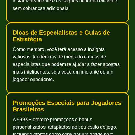
instantaneamente e os saques de forma eficiente,
sem cobranças adicionais.
Dicas de Especialistas e Guias de
Estratégia
Como membro, você terá acesso a insights
valiosos, tendências de mercado e dicas de
especialistas que podem te ajudar a fazer apostas
mais inteligentes, seja você um iniciante ou um
jogador experiente.
Promoções Especiais para Jogadores
Brasileiros
A 999XP oferece promoções e bônus
personalizados, adaptados ao seu estilo de jogo.
Incluindo ofertas como convidar um amigo para