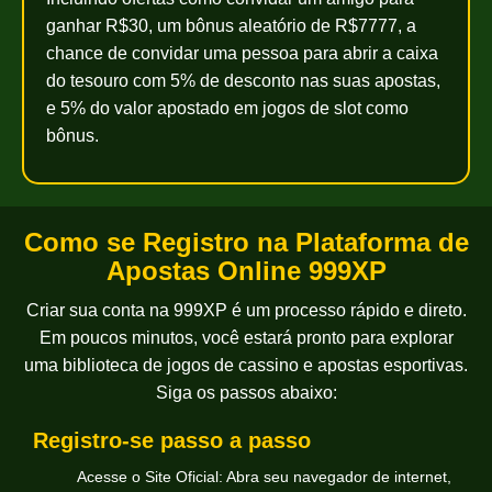
ganhar R$30, um bônus aleatório de R$7777, a
chance de convidar uma pessoa para abrir a caixa
do tesouro com 5% de desconto nas suas apostas,
e 5% do valor apostado em jogos de slot como
bônus.
Como se Registro na Plataforma de
Apostas Online 999XP
Criar sua conta na 999XP é um processo rápido e direto.
Em poucos minutos, você estará pronto para explorar
uma biblioteca de jogos de cassino e apostas esportivas.
Siga os passos abaixo:
Registro-se passo a passo
Acesse o Site Oficial: Abra seu navegador de internet,