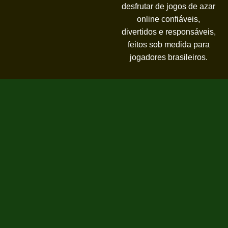
desfrutar de jogos de azar
online confiáveis,
divertidos e responsáveis,
feitos sob medida para
jogadores brasileiros.