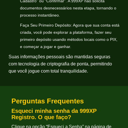
Cadastro” ou “Confirmar”. A 999XP não solicita
documentos desnecessários nesta etapa, tornando o
processo instantâneo.
Faça Seu Primeiro Depósito: Agora que sua conta está
criada, você pode explorar a plataforma, fazer seu
primeiro depósito usando métodos locais como o PIX,
e começar a jogar e ganhar.
Suas informações pessoais são mantidas seguras
com tecnologia de criptografia de ponta, permitindo
que você jogue com total tranquilidade.
Perguntas Frequentes
Esqueci minha senha da 999XP
Registro. O que faço?
Clique na opção “Esqueci a Senha” na página de